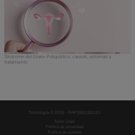
Síndrome del Ovario Poliquístico: causas, síntomas y
tratamiento
Doctología © 2026 - RAPS50/110/115
Aviso Legal
Política de privacidad
Política de cookies