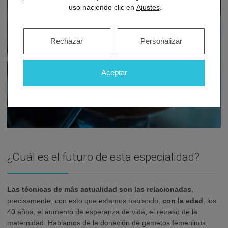
uso haciendo clic en
Ajustes
.
Rechazar
Personalizar
Aceptar
¿Cuál es el futuro de esta especialidad?
Las técnicas de más actualidad son las relacionadas
,
precisamente, con esto que estamos hablando,
con la edad
, los
40 años, el aumento de esperanza de vida, el retraso de la
maternidad. Hablamos de la donación de gametos femeninos,