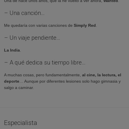
Una de hace unos años, que la he vuelto a ver ahora,
Wanted
.
– Una canción…
Me quedaría con varias canciones de
Simply Red
.
– Un viaje pendiente…
La India
.
– A qué dedica su tiempo libre…
A muchas cosas, pero fundamentalmente,
al cine, la lectura, el
deporte
… Aunque por diferentes lesiones solo hago gimnasia y
salgo a caminar.
Especialista