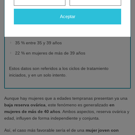
(excluyendo todos los casos de donación de ovocitos), es el
siguiente:
Aceptar
57 % en mujeres menores de 30 años
46 % entre 30 y 35 años
35 % entre 35 y 39 años
22 % en mujeres de más de 39 años
Estos datos son referidos a los ciclos de tratamiento
iniciados, y en un solo intento.
Aunque hay mujeres que a edades tempranas presentan ya una
baja reserva ovárica
, este fenómeno es generalizado
en
mujeres de más de 40 años
. Ambos aspectos, reserva ovárica y
edad, influyen de forma independiente y conjunta.
Así, el caso más favorable sería el de una
mujer joven con