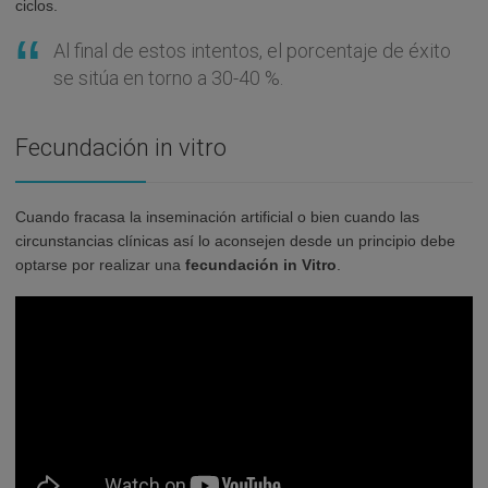
ciclos.
Al final de estos intentos, el porcentaje de éxito
se sitúa en torno a 30-40 %.
Fecundación in vitro
Cuando fracasa la inseminación artificial o bien cuando las
circunstancias clínicas así lo aconsejen desde un principio debe
optarse por realizar una
fecundación in Vitro
.