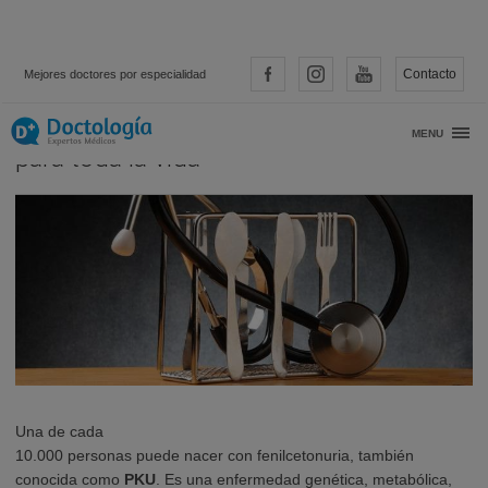
Contacto
Mejores doctores por especialidad
Pacientes con fenilcetonuria, una dieta
MENU
para toda la vida
Una de cada
10.000 personas puede nacer con fenilcetonuria, también
conocida como
PKU
. Es una enfermedad genética, metabólica,