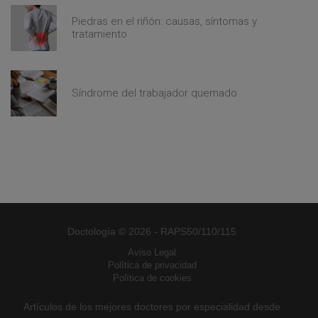
Piedras en el riñón: causas, síntomas y
tratamiento
Síndrome del trabajador quemado
Doctología © 2026 - RAPS50/110/115
Aviso Legal
Política de privacidad
Política de cookies
Artículos de los mejores doctores por especialidad desde