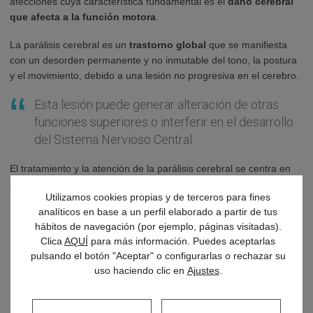
afecciones cuya característica fundamental es el
daño cerebral
que afecta a la función motora
.
La parálisis cerebral es un
trastorno global
que se manifiesta
con un desorden permanente y no inmutable del tono, la postura
y el movimiento, debido a una lesión no progresiva en el cerebro.
Esta lesión puede generar alteración de otras
funciones superiores o interferir en el desarrollo
del Sistema Nervioso Central.
El tratamiento y la atención de la parálisis cerebral se centra en
cinco bases:
Utilizamos cookies propias y de terceros para fines
analíticos en base a un perfil elaborado a partir de tus
Neuropsicología
hábitos de navegación (por ejemplo, páginas visitadas).
Terapia ocupacional
Clica
AQUÍ
para más información. Puedes aceptarlas
pulsando el botón "Aceptar" o configurarlas o rechazar su
Educación compensatoria
uso haciendo clic en
Ajustes
.
Logopedia
Fisioterapia especializada