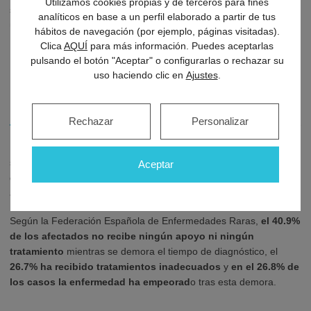
Utilizamos cookies propias y de terceros para fines
suelen sufrir lesiones constantes como heridas, muñones y
analíticos en base a un perfil elaborado a partir de tus
úlceras.
hábitos de navegación (por ejemplo, páginas visitadas).
Clica
AQUÍ
para más información. Puedes aceptarlas
pulsando el botón "Aceptar" o configurarlas o rechazar su
uso haciendo clic en
Ajustes
.
5.
¿Cómo es el diagnóstico y tratamiento
de las enfermedades raras?
Rechazar
Personalizar
Hoy en día, los pacientes que padecen enfermedades raras
suelen esperar
una media de 5 años para obtener un
Aceptar
diagnóstic
o. En el 20% de los casos, transcurren más de 10
años.
Según la Federación Española de Enfermedades Raras,
el 40.9%
de los afectados no recibe ningún apoyo
ni ningún
tratamiento
mientras se demora el tiempo de diagnóstico, el
26.7% ha recibido tratamientos inadecuados
y
en el 26.8% de
los casos la enfermedad ha empeorad
o tras esta demora.