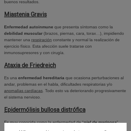
buenos resultados.
Miastenia Gravis
Enfermedad autoinmune
que presenta síntomas como la
debilidad muscular
(brazos, piernas, cara, torax…), impidiendo
mantener una
respiración
constante y normal la realización de
ejercicio físico. Esta afección suele tratarse con
inmunosupresores y con cirugía.
Ataxia de Friedreich
Es una
enfermedad hereditaria
que ocasiona perturbaciones al
andar, problemas en el habla, dificultades respiratorias y/o
anomalías cardíacas
. Todo esto va deteriorando progresivamente
el sistema nervioso.
Epidermólisis bullosa distrófica
Es muy conocida como la enfermedad de “
piel de mariposa
”.
Los afectados tienen una
sensibilidad en la piel
muy elevada, y