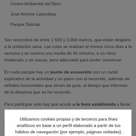
Centro Ambiental del Ebro
José Antonio Labordeta
Parque Delicias
Son recorridos de entre 1.500 y 3.000 metros, que están dirigidos
a la población sana. Las rutas se realizan al menos cinco días a la
semana y se camina una media de 40 minutos, a un ritmo
moderado y sin pausa, pero adecuado para poder conversar.
En cada parque hay un
punto de encuentro
con un cartel
explicativo de la actividad y un plano con el recorrido, además de
señales horizontales que sirven de guía, al tiempo que informan
de la distancia que se ha recorrido.
Para participar solo hay que acudir
a la hora establecida
y llevar
calzado adecuado y ropa cómoda.
Utilizamos cookies propias y de terceros para fines
analíticos en base a un perfil elaborado a partir de tus
hábitos de navegación (por ejemplo, páginas visitadas).