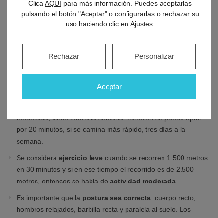
Clica
AQUÍ
para más información. Puedes aceptarlas
pulsando el botón "Aceptar" o configurarlas o rechazar su
uso haciendo clic en
Ajustes
.
Rechazar
Personalizar
Consejos para caminar correctamente
Aceptar
Se recomienda caminar
alrededor de 30 minutos
de manera
moderada, cinco días a la semana. También se puede optar
por 20 minutos, si se camina más rápido, tres días a la
semana.
Se considera
ejercicio leve
cuando se recorren 1.500 metros
en 30 minutos y si en ese tiempo el recorrido es de 2.500
metros, entonces se habla de
actividad moderada
.
Es importante que la
postura sea correcta
: cuerpo recto,
hombros relajados, barbilla recta y paralela al suelo. Los