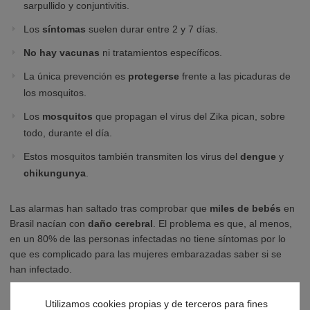
sarpullido y conjuntivitis.
Los
síntomas
suelen durar entre 2 y 7 días.
No hay vacunas
ni tratamientos específicos.
La única prevención es
protegerse
frente a las picaduras de
los mosquitos.
Los
mosquitos
que propagan el virus del Zika pican, sobre
todo, durante el día.
Estos mosquitos también transmiten los virus del
dengue
y
chikungunya
.
Las alarmas han saltado tras comprobar que
miles de bebés
en
Brasil nacían con
daño cerebral
. El problema es que, al menos,
en un 80% de las personas infectadas no tiene síntomas por lo
que es complicado para las mujeres embarazadas saber si se
han infectado.
Otro de los problemas parece ser que la
Utilizamos cookies propias y de terceros para fines