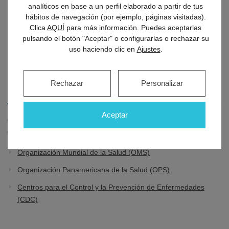
población a la que afecta no está inmunizada,
analíticos en base a un perfil elaborado a partir de tus
porque es la primera vez que se expone al virus.
hábitos de navegación (por ejemplo, páginas visitadas).
Clica
AQUÍ
para más información. Puedes aceptarlas
La climatología, con el fenómeno de El Niño y
pulsando el botón "Aceptar" o configurarlas o rechazar su
estaciones de lluvias más duraderas no ayudan a
uso haciendo clic en
Ajustes
.
detener su propagación.
Rechazar
Personalizar
Información para viajeros
Aceptar
Quienes tengan que viajar a las zonas afectadas pueden
encontrar información en los siguientes organismos:
Organización Mundial de la Salud (OMS)
Organización Panamericana de la Salud (OPS)
Centros para el Control y la Prevención de Enfermedades
(CDC)