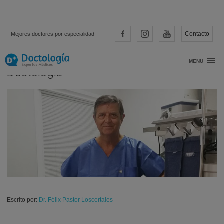
Contacto
Mejores doctores por especialidad
Entrevista al Dr. Pastor Loscertales para
MENU
Doctología
Escrito por:
Dr. Félix Pastor Loscertales