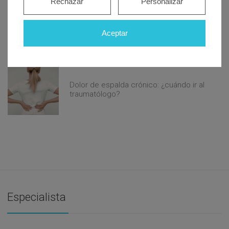
Rechazar
Personalizar
Alivio natural para el reflujo
gastroesofágico: estrategias que
Aceptar
realmente funcionan
Dolor de espalda crónico: ¿cuándo ir al
traumatólogo?
Especialista