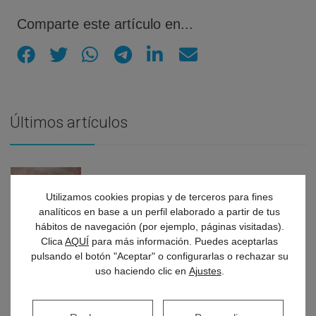
Comparte este artículo en...
Últimos artículos
Descubre cómo las cataratas pueden
Utilizamos cookies propias y de terceros para fines
cambiar tu visión y cómo detectarlas a
analíticos en base a un perfil elaborado a partir de tus
tiempo
hábitos de navegación (por ejemplo, páginas visitadas).
Clica
AQUÍ
para más información. Puedes aceptarlas
pulsando el botón "Aceptar" o configurarlas o rechazar su
uso haciendo clic en
Ajustes
.
Mareos constantes: descubre qué hay
detrás del vértigo inesperado