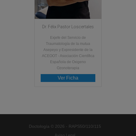
Dr. Félix Pastor Loscertales
Exjefe del Servicio de
Traumatología de la mutua
Asepeyo y Expresidente de la
ACEOOT - Asociación Científica
Española de Oxigeno
Ozonoterapia
Ver Ficha
Doctología © 2026 - RAPS50/110/115
Aviso Legal