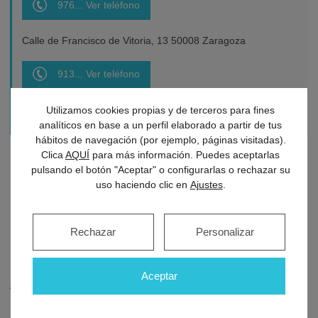
976... Ver teléfono
Calle de Francisco de Vitoria, 13 50008 Zaragoza
913... Ver teléfono
Clínica Ordás C/ Padre Damián 37 Madrid
Utilizamos cookies propias y de terceros para fines
analíticos en base a un perfil elaborado a partir de tus
hábitos de navegación (por ejemplo, páginas visitadas).
Clica
AQUÍ
para más información. Puedes aceptarlas
Comparte este artículo en...
pulsando el botón "Aceptar" o configurarlas o rechazar su
uso haciendo clic en
Ajustes
.
Rechazar
Personalizar
Últimos artículos
Aceptar