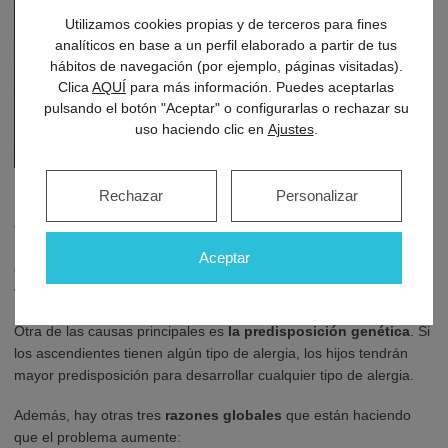
Utilizamos cookies propias y de terceros para fines
analíticos en base a un perfil elaborado a partir de tus
hábitos de navegación (por ejemplo, páginas visitadas).
Clica
AQUÍ
para más información. Puedes aceptarlas
pulsando el botón "Aceptar" o configurarlas o rechazar su
uso haciendo clic en
Ajustes
.
Rechazar
Personalizar
Las alergias han sufrido un gran incremento en los países
desarrollados, debido a la
sobreprotección
que los padres
realizan sobre los niños. Esto hace que el sistema inmunológico
Aceptar
del niño no se encuentre lo suficientemente estimulado y sea más
vulnerable.
Otra de las causas principales es
la predisposición genética
. Si
los ascendientes tienen algún tipo de alergia, los hijos tendrán
mayor predisposición para desarrollar cualquier tipo de alergia.
Además, hay otras tres
razones globales
que están haciendo
que el problema aumente: