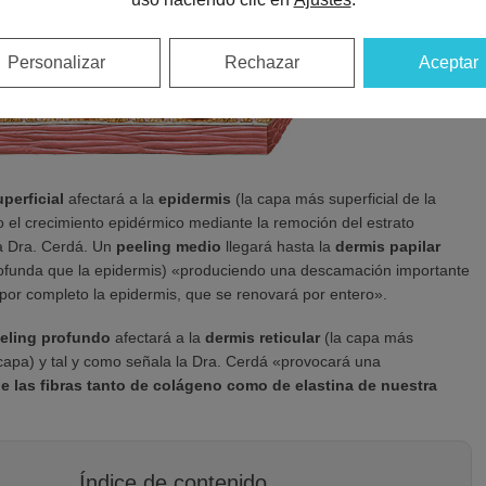
Personalizar
Rechazar
Aceptar
perficial
afectará a la
epidermis
(la capa más superficial de la
o el crecimiento epidérmico mediante la remoción del estrato
la Dra. Cerdá. Un
peeling medio
llegará hasta la
dermis papilar
ofunda que la epidermis) «produciendo una descamación importante
 por completo la epidermis, que se renovará por entero».
eling profundo
afectará a la
dermis reticular
(la capa más
capa) y tal y como señala la Dra. Cerdá «provocará una
e las fibras tanto de colágeno como de elastina de nuestra
Índice de contenido