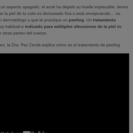
a un aspecto apagado, el acné ha dejado su huella implacable, tienes
e la piel de tu cutis es demasiado fina o está envejeciendo… es
un dermatólogo y que te practique un
peeling
. Un
tratamiento
y habitual e
indicado para múltiples afecciones de la piel
de
e otras partes del cuerpo.
deo, la Dra. Paz Cerdá explica cómo es el tratamiento de peeling.