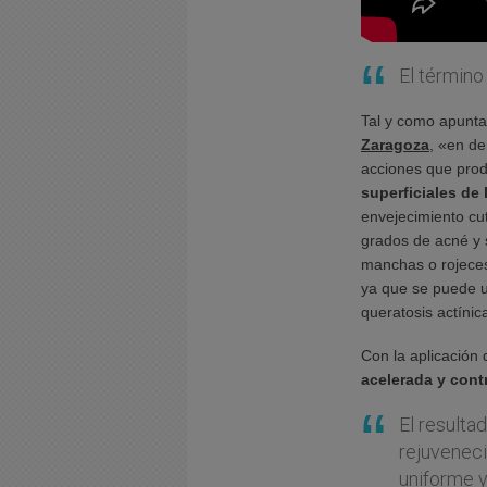
El término
Tal y como apunta
Zaragoza
, «en de
acciones que pro
superficiales de l
envejecimiento cu
grados de acné y s
manchas o rojece
ya que se puede u
queratosis actínic
Con la aplicación
acelerada y contr
El resulta
rejuveneci
uniforme y