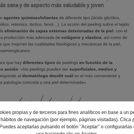
más sana y de aspecto más saludable y joven
.
lo
agentes quimioexfoliantes
de diferente tipo (ácido glicólico,
erúlico, retinoico, láctico, fenol…). La acción del peeling sobre el tejido
 la
eliminación de capas externas deterioradas de la piel
, con el
 una producción más adecuada de
colágeno y elastina
, así como de
que mejoran las cualidades fisiológicas y mecánicas de la piel,
osaminoglicanos.
lara que hay
diferentes tipos
de peelings
en función de la
su acción
: «los peelings pueden ser
superficiales, medios y
responde al
dermatólogo decidir cuál
es el más conveniente y
 patología concreta y una piel determinada».
okies propias y de terceros para fines analíticos en base a un pe
us hábitos de navegación (por ejemplo, páginas visitadas). Clica
 Puedes aceptarlas pulsando el botón "Aceptar" o configurarlas 
uso haciendo clic en
Ajustes
.