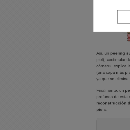
Así, un
peeling su
piel), «estimuland
córneo», explica 
(una capa más pr
ya que se elimina
Finalmente, un
pe
profunda de esta 
reconstrucción d
piel
«.