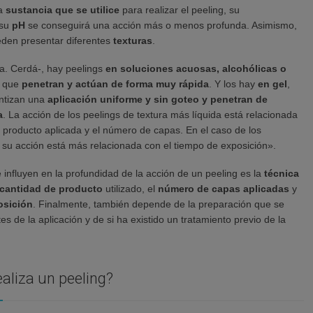
la
sustancia que se utilice
para realizar el peeling, su
su
pH
se conseguirá una acción más o menos profunda. Asimismo,
ueden presentar diferentes
texturas
.
ra. Cerdá-, hay peelings
en soluciones acuosas, alcohólicas o
s
que
penetran y actúan de forma muy rápida
. Y los hay
en gel
,
ntizan una
aplicación uniforme y sin goteo y penetran de
a
. La acción de los peelings de textura más líquida está relacionada
e producto aplicada y el número de capas. En el caso de los
, su acción está más relacionada con el tiempo de exposición».
 influyen en la profundidad de la acción de un peeling es la
técnica
cantidad de producto
utilizado, el
número de capas aplicadas
y
osición
. Finalmente, también depende de la preparación que se
es de la aplicación y de si ha existido un tratamiento previo de la
aliza un peeling?