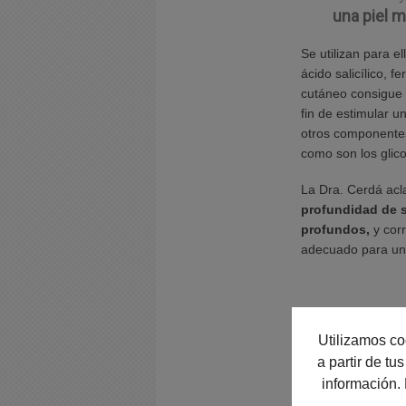
una piel 
Se utilizan para el
ácido salicílico, f
cutáneo consigue
fin de estimular
otros componentes 
como son los glic
La Dra. Cerdá ac
profundidad de 
profundos,
y cor
adecuado para una
Utilizamos co
a partir de t
información.