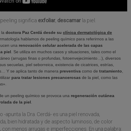
 peeling significa
exfoliar
,
descamar
la piel.
 la
doctora Paz Cerdá desde su
clínica dermatológica de
rmatología hablamos de peeling químico para referirnos a las
ducen una
renovación celular acelerada de las capas
a piel
. Se utiliza en muchos casos y situaciones, tales como el
táneo (arrugas finas o profundas, fotoenvejecimiento…), diversos
us secuelas, piel seborreica, existencia de cicatrices, estrías,
s… Y se aplica tanto de manera
preventiva
como de
tratamiento
,
tilizar
para tratar lesiones precancerosas
de la piel, como las
as».
 de un peeling químico se provoca una
regeneración cutánea
olada de la piel
.
do -apunta la Dra. Cerdá- es una piel renovada,
da, bien hidratada y de aspecto luminoso, de color
, con menos arrugas e imperfecciones. En una palabra: