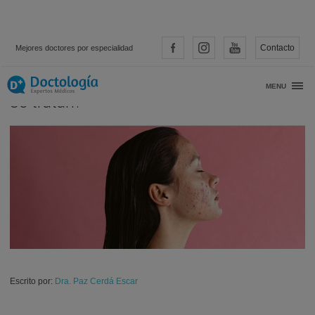
Contacto
Mejores doctores por especialidad
Los tipos de acné: ¿cuáles hay y cómo
MENU
se tratan?
Escrito por:
Dra. Paz Cerdá Escar