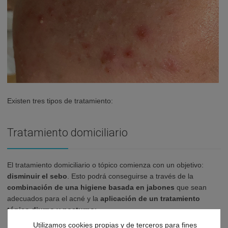
Existen tres tipos de tratamiento:
Tratamiento domiciliario
El tratamiento domiciliario o tópico comienza con un objetivo:
disminuir el sebo
. Esto podrá conseguirse a través de la
combinación de una higiene basada en jabones
que sean
adecuados para el acné y la
aplicación de un tratamiento
tópico diurno y nocturno
:
Utilizamos cookies propias y de terceros para fines