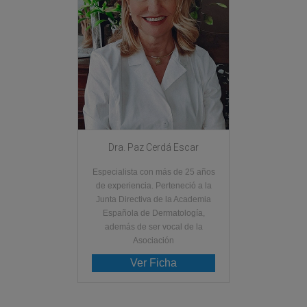
Dra. Paz Cerdá Escar
Especialista con más de 25 años
de experiencia. Perteneció a la
Junta Directiva de la Academia
Española de Dermatología,
además de ser vocal de la
Asociación
Ver Ficha