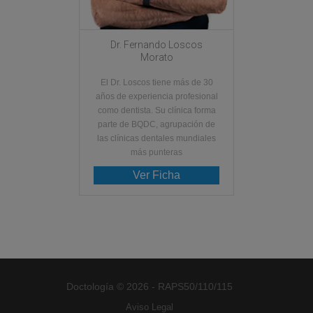
Dr. Fernando Loscos
Morato
El Dr. Loscos tiene más de 30
años de experiencia profesional
como dentista. Su clínica forma
parte de BQDC, agrupación de
las clínicas dentales mundiales
más punteras
Ver Ficha
Doctología © 2026 - RAPS50/110/115
Aviso Legal