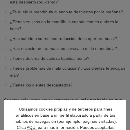
está despierto (bruxismo)?
¿Te duele la mandíbula cuando te despiertas por la mañana?
¿Tienes crujidos en la mandíbula cuando comes o abres la
boca?
¿Has sufrido o sufres una reducción de la apertura bucal?
¿Has recibido un traumatismo cervical o en la mandíbula?
¿Tienes dolores de cabeza habitualmente?
¿Tienes problemas de mala oclusión? ¿Los dientes te encajan
mal?
¿Tienes los dientes desgastados?
Cuantas más veces hayas contestado sí,
más probable es que
padezcas una disfunción temporomandibular
, por lo que
Utilizamos cookies propias y de terceros para fines
nuestro consejo es que acudas al dentista, ya que cuanto más
analíticos en base a un perfil elaborado a partir de tus
avanzado esté el proceso más complejo resulta el tratamiento.
hábitos de navegación (por ejemplo, páginas visitadas).
Clica
AQUÍ
para más información. Puedes aceptarlas