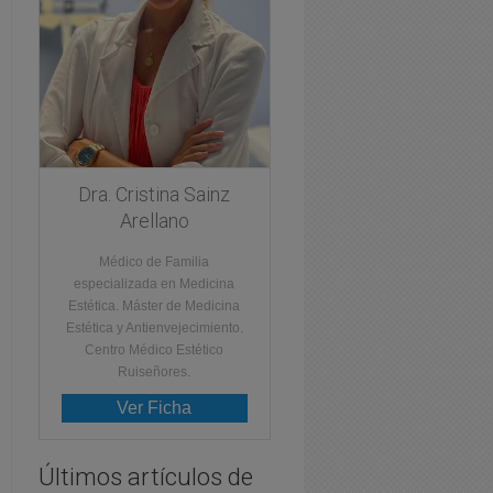
Dra. Cristina Sainz
Arellano
Médico de Familia
especializada en Medicina
Estética. Máster de Medicina
Estética y Antienvejecimiento.
Centro Médico Estético
Ruiseñores.
Ver Ficha
Últimos artículos de