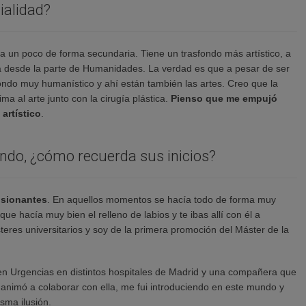
ialidad?
ga un poco de forma secundaria. Tiene un trasfondo más artístico, a
 desde la parte de Humanidades. La verdad es que a pesar de ser
fondo muy humanístico y ahí están también las artes. Creo que la
ma al arte junto con la cirugía plástica.
Pienso que me empujó
 artístico
.
ando, ¿cómo recuerda sus inicios?
usionantes
. En aquellos momentos se hacía todo de forma muy
e hacía muy bien el relleno de labios y te ibas allí con él a
eres universitarios y soy de la primera promoción del Máster de la
en Urgencias en distintos hospitales de Madrid y una compañera que
 animó a colaborar con ella, me fui introduciendo en este mundo y
sma ilusión.