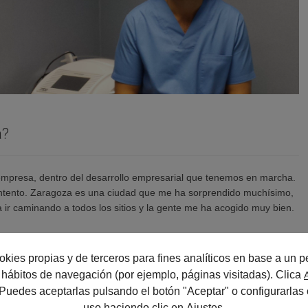
a?
empresa, dentro del desarrollo empresarial que tenemos en marcha.
ntento. Zaragoza es una ciudad que me ha sorprendido muchísimo,
a ir caminando a todos los sitios y la gente me ha acogido muy bien.
a, las Palmas, ¿cómo se vive a caballo de
okies propias y de terceros para fines analíticos en base a un pe
us hábitos de navegación (por ejemplo, páginas visitadas). Clica
 Puedes aceptarlas pulsando el botón "Aceptar" o configurarlas 
uso haciendo clic en
Ajustes
.