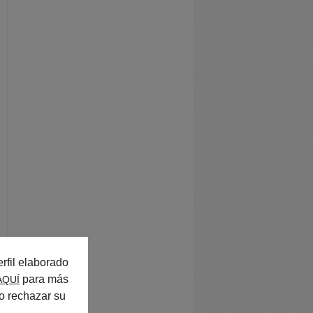
rfil elaborado
para más
AQUÍ
o rechazar su