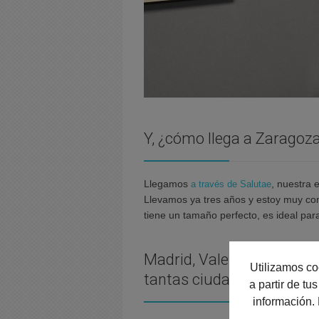
Y, ¿cómo llega a Zaragoz
Llegamos
, nuestra 
a través de Salutae
Llevamos ya tres años y estoy muy co
tiene un tamaño perfecto, es ideal par
Madrid, Valencia, Zaragoz
Utilizamos co
tantas ciudades?
a partir de t
información.