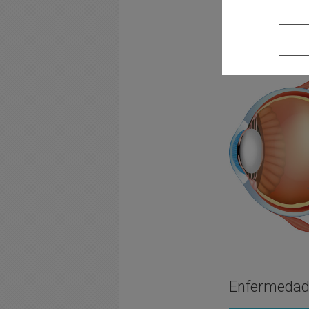
Capa interna
d
Entre ellas se
Enfermedade