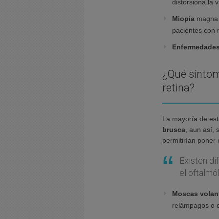
distorsiona la v
Miopía
magna 
pacientes con 
Enfermedades
¿Qué síntom
retina?
La mayoría de es
brusca
, aun así,
permitirían poner
Existen di
el oftalmó
Moscas volan
relámpagos o de