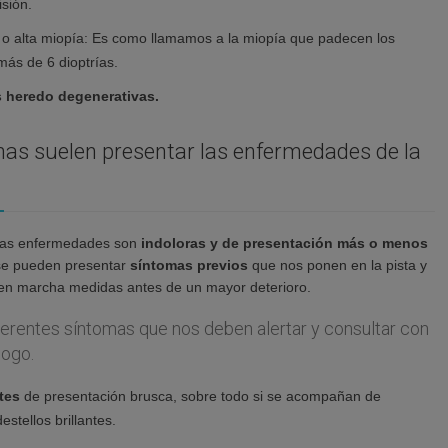
isión.
o alta miopía: Es como llamamos a la miopía que padecen los
más de 6 dioptrías.
 heredo degenerativas.
as suelen presentar las enfermedades de la
tas enfermedades son
indoloras y de presentación más o menos
 se pueden presentar
síntomas previos
que nos ponen en la pista y
 en marcha medidas antes de un mayor deterioro.
ferentes síntomas que nos deben alertar y consultar con
logo.
tes
de presentación brusca, sobre todo si se acompañan de
stellos brillantes.