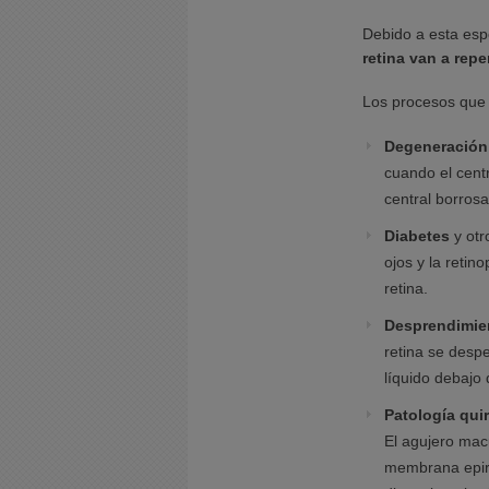
Debido a esta esp
retina van a repe
Los procesos que
Degeneración
cuando el centr
central borrosa
Diabetes
y otr
ojos y la reti
retina.
Desprendimien
retina se despe
líquido debajo d
Patología qui
El agujero macu
membrana epirr