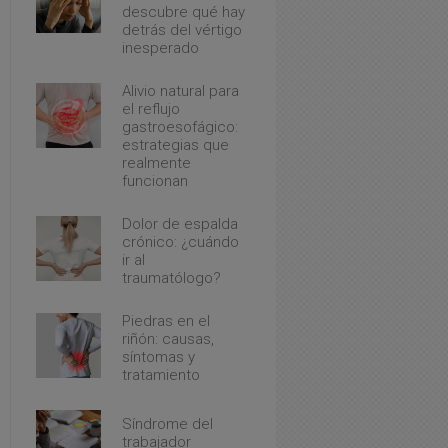
descubre qué hay
detrás del vértigo
inesperado
Alivio natural para
el reflujo
gastroesofágico:
estrategias que
realmente
funcionan
Dolor de espalda
crónico: ¿cuándo
ir al
traumatólogo?
Piedras en el
riñón: causas,
síntomas y
tratamiento
Síndrome del
trabajador