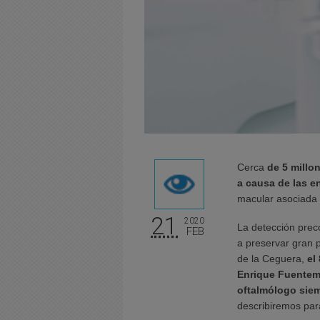
Cerca
de 5 millo
a causa de las e
macular asociada a
21
2020
La detección preco
FEB
a preservar gran p
de la Ceguera,
el
Enrique Fuentemi
oftalmólogo sie
describiremos par