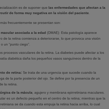
ecialización es de suponer que
las enfermedades que afectan a la
rcutir de forma muy negativa en la visión del paciente
.
 más frecuentemente se presentan son:
 macular asociada a la edad
(DMAE): Esta patología aparece
o de la retina comienza a deteriorarse, lo que provoca una visión
 o un “punto ciego”.
os procesos vasculares de la retina. La diabetes puede afectar a los
nopatía diabética daña los pequeños vasos sanguíneos dentro de la
to de retina:
Se trata de una urgencia que sucede cuando la
ga de la parte posterior del ojo. Se define por la presencia de un
e la retina.
rúrgica de la mácula
; agujero y membrana epirretiniana maculares.
lar es un defecto pequeño en el centro de la retina; mientras que la
etiniana se da cuando esta empuja la retina hacia arriba, lo cual