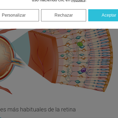
e células ganglionares.
 colocan las
fibras nerviosas
que conectan capa tipo celular
Personalizar
Rechazar
Aceptar
s más habituales de la retina