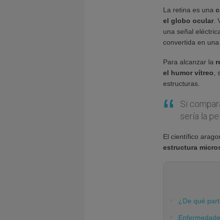
La retina es una
c
el globo ocular
. 
una señal eléctric
convertida en una
Para alcanzar la
r
el humor vítreo
, 
estructuras.
Si compara
sería la pe
El científico ara
estructura micro
¿De qué parte
Enfermedades