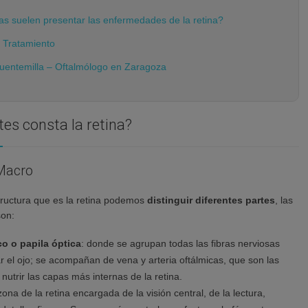
s suelen presentar las enfermedades de la retina?
y Tratamiento
Fuentemilla – Oftalmólogo en Zaragoza
es consta la retina?
Macro
tructura que es la retina podemos
distinguir diferentes partes
, las
son:
co o papila óptica
: donde se agrupan todas las fibras nerviosas
 el ojo; se acompañan de vena y arteria oftálmicas, que son las
utrir las capas más internas de la retina.
 zona de la retina encargada de la visión central, de la lectura,