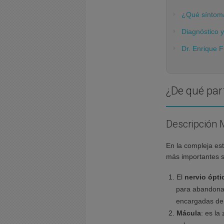
¿Qué síntoma
Diagnóstico 
Dr. Enrique 
¿De qué part
Descripción 
En la compleja es
más importantes 
El
nervio ópti
para abandonar
encargadas de n
Mácula
: es la