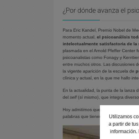
¿Por dónde avanza el psic
Para Eric Kandel, Premio Nobel de Medi
momento actual,
el psicoanálisis to
intelectualmente satisfactoria de la
plasmada en el Arnold Pfeffer Center 
psicoanalistas como Fonagy y Kernber
entre muchos otros. Las discusiones d
la vigente aparición de la escuela de
p
clínica y actual, en la que me hallo int
En la actualidad, la punta de la lanza
del
self
(sí mismo), que integra diversos
Hoy admitimos que
la identidad huma
palabras que tienen un significado pe
Utilizamos co
a partir de t
información.