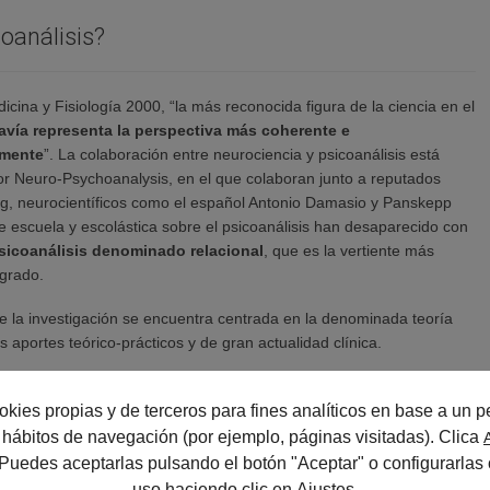
oanálisis?
cina y Fisiología 2000, “la más reconocida figura de la ciencia en el
davía representa la perspectiva más coherente e
 mente
”. La colaboración entre neurociencia y psicoanálisis está
for Neuro-Psychoanalysis, en el que colaboran junto a reputados
g, neurocientíficos como el español Antonio Damasio y Panskepp
e escuela y escolástica sobre el psicoanálisis han desaparecido con
sicoanálisis denominado relacional
, que es la vertiente más
egrado.
 de la investigación se encuentra centrada en la denominada teoría
 aportes teórico-prácticos y de gran actualidad clínica.
na es narrativa
, nos constituimos como un relato, en torno a
rsonal y evocan recuerdos ligados a experiencias emocionales.
okies propias y de terceros para fines analíticos en base a un pe
us hábitos de navegación (por ejemplo, páginas visitadas). Clica
 Puedes aceptarlas pulsando el botón "Aceptar" o configurarlas 
uso haciendo clic en
Ajustes
.