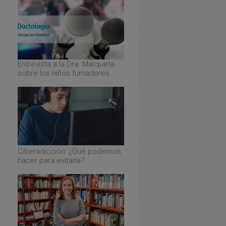
Entrevista a la Dra. Marqueta
sobre los niños fumadores
Ciberadicción: ¿Qué podemos
hacer para evitarla?