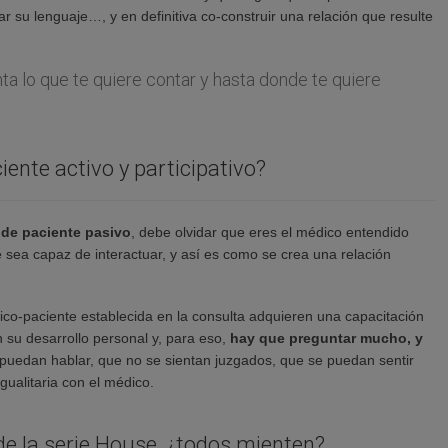
r su lenguaje…, y en definitiva co-construir una relación que resulte
ta lo que te quiere contar y hasta donde te quiere
iente activo y participativo?
 de paciente pasivo
, debe olvidar que eres el médico entendido
 sea capaz de interactuar, y así es como se crea una relación
dico-paciente establecida en la consulta adquieren una capacitación
 su desarrollo personal y, para eso,
hay que preguntar mucho, y
 puedan hablar, que no se sientan juzgados, que se puedan sentir
gualitaria con el médico.
de la serie House, ¿todos mienten?