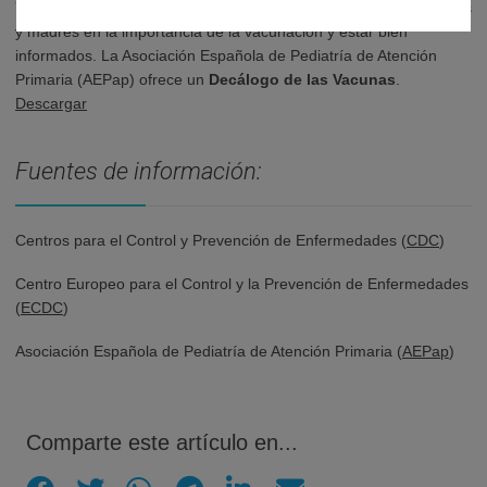
Y también, pediatras y autoridades sanitarias insisten a los padres
y madres en la importancia de la vacunación y estar bien
informados. La Asociación Española de Pediatría de Atención
Primaria (AEPap) ofrece un
Decálogo de las Vacunas
.
Descargar
Fuentes de información:
Centros para el Control y Prevención de Enfermedades (
CDC
)
Centro Europeo para el Control y la Prevención de Enfermedades
(
ECDC
)
Asociación Española de Pediatría de Atención Primaria (
AEPap
)
Comparte este artículo en...