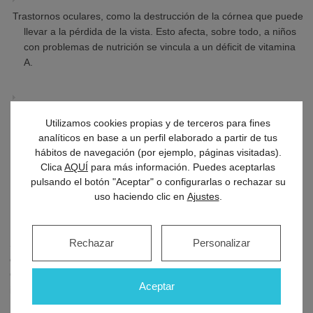
Trastornos oculares, como la destrucción de la córnea que puede
llevar a la pérdida de la vista. Esto afecta, sobre todo, a niños
con problemas de nutrición se vincula a un déficit de vitamina
A.
1 de cada 4 personas que contraen el sarampión necesitará
Utilizamos cookies propias y de terceros para fines
hospitalización.
analíticos en base a un perfil elaborado a partir de tus
hábitos de navegación (por ejemplo, páginas visitadas).
Clica
AQUÍ
para más información. Puedes aceptarlas
Uno de cada 1.000 pacientes con sarampión puede morir como
pulsando el botón "Aceptar" o configurarlas o rechazar su
uso haciendo clic en
Ajustes
.
resultado de la enfermedad.
Rechazar
Personalizar
Sobre la inclusión de la
vacuna
antineumocócica
en el
calendario oficial de Aragón, la Dirección General de Derechos y
Garantías de los Usuarios, con sede en Zaragoza, ofrece
Aceptar
información a través de la web
SaludInforma
.