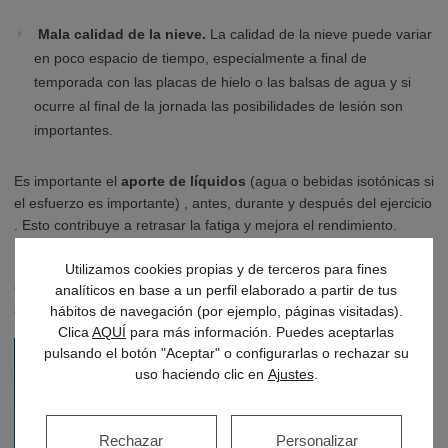
Mala calidad de la nieve.
La calidad de la nieve puede variar
en poco espacio de tiempo, especialmente a final de
temporada con las placas de hielo o las balsas de agua y si
ocurre al final de la jornada las posibilidades de lesión son
importantes.
Es importante el
aporte de líquidos
(agua o bebidas isotónicas si
el esfuerzo es importante) , antes, durante y después del ejercicio
. Esto contribuye a retrasar la fatiga y mejora el rendimiento.
Recordar finalmente que una
técnica adecuada
y
Utilizamos cookies propias y de terceros para fines
el
conocimiento real de la propias posibilidades
en una
analíticos en base a un perfil elaborado a partir de tus
situación concreta evitarán gran número de lesiones.
hábitos de navegación (por ejemplo, páginas visitadas).
Clica
AQUÍ
para más información. Puedes aceptarlas
pulsando el botón "Aceptar" o configurarlas o rechazar su
uso haciendo clic en
Ajustes
.
Rechazar
Personalizar