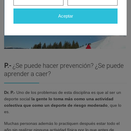
Aceptar
P.-
¿Se puede hacer prevención? ¿Se puede
aprender a caer?
Dr. P.-
Uno de los problemas de esta disciplina es que al ser un
deporte social
la gente lo toma más como una actividad
colectiva que como un deporte de riesgo moderado
, que lo
es.
Muchas personas además lo practiquen después estar todo el
año sin realizar ninguna actividad física por lo que antes de