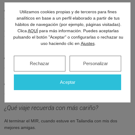
¿Si no hubiera sido médico, a qué profesión le
Utilizamos cookies propias y de terceros para fines
hubiera gustado dedicarse?
analíticos en base a un perfil elaborado a partir de tus
hábitos de navegación (por ejemplo, páginas visitadas).
A cualquiera vinculada con la Sanidad. Hubiera tirado por la
Clica
AQUÍ
para más información. Puedes aceptarlas
Odontología, la Enfermería, la Fisioterapia… algo que me
pulsando el botón "Aceptar" o configurarlas o rechazar su
ayudara a mejorar la vida de las personas.
uso haciendo clic en
Ajustes
.
¿Qué libro que recomendaría?
Rechazar
Personalizar
“La paciente silenciosa”, de Alex Michaelides.
¿Cuál es la última película que ha visto?
Aceptar
“La vida secreta de Walter Mitty”.
¿Qué viaje recuerda con más cariño?
Al terminar el MIR, cuando estuve en Tailandia con mis dos
mejores amigas.