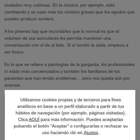
ciudades muy ruidosas. En la música, por ejemplo, está
cambiando y se usan más los sonidos graves que los agudos que
pueden producir sordera.
A los jóvenes hay que recordarles que lo normal es que el
volumen de sus auriculares les permita mantener una
conversación con el de al lado. Si el sonido te aísla, empieza a
ser tóxico.
En lo que se refiere a patologías de la garganta, los profesionales
sí están más concienciados y también los familiares de los
pacientes que han tenido problemas… pero nos queda aún por
avanzar.
Utilizamos cookies propias y de terceros para fines
analíticos en base a un perfil elaborado a partir de tus
hábitos de navegación (por ejemplo, páginas visitadas).
Clica
AQUÍ
para más información. Puedes aceptarlas
pulsando el botón "Aceptar" o configurarlas o rechazar su
uso haciendo clic en
Ajustes
.