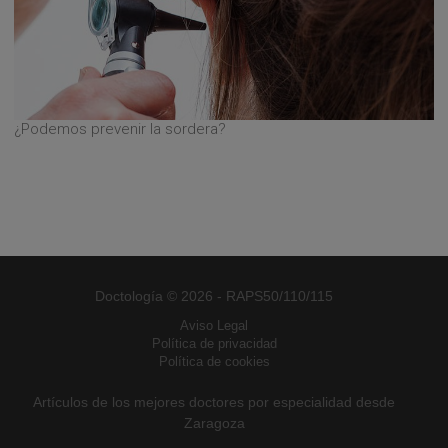
¿Podemos prevenir la sordera?
Doctología © 2026 - RAPS50/110/115
Aviso Legal
Política de privacidad
Política de cookies
Artículos de los mejores doctores por especialidad desde
Zaragoza