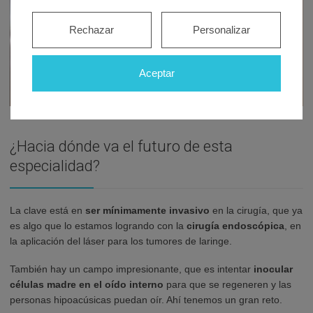
Rechazar
Personalizar
Aceptar
¿Hacia dónde va el futuro de esta
especialidad?
La clave está en
ser mínimamente invasivo
en la cirugía, que ya
es algo que lo estamos logrando con la
cirugía endoscópica
, en
la aplicación del láser para los tumores de laringe.
También hay un campo impresionante, que es intentar
inocular
células madre en el oído interno
para que se regeneren y las
personas hipoacúsicas puedan oír. Ahí tenemos un gran reto.