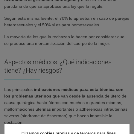
partidaria de que se aprobase una ley que la regule.
Según esta misma fuente, el 70% lo aprueban en caso de parejas
heterosexuales y el 50% si es para homosexuales.
La mayoría de los que la rechazan lo hacen por considerar que
se produce una mercantilización del cuerpo de la mujer.
Aspectos médicos: ¿Qué indicaciones
tiene? ¿Hay riesgos?
Las principales
indicaciones médicas para esta técnica son
los problemas uterinos
que van desde la ausencia de útero de
causa quirúrgica hasta úteros con muchos o grandes miomas,
malformaciones uterinas importantes o adherencias intrauterinas
severas (síndrome de Asherman) que hacen imposible la
gestación.
Utilizamos cookies propias y de terceros para fines