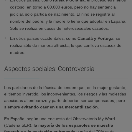
En otros países, como
Rusia y Ucrania
, el proceso es menos
costoso, en torno a 60.000 euros, pero no hay sentencia
judicial, sólo partida de nacimiento. El niño se registra al
nombre del padre, y la madre lo tiene que adoptar en España.
Solo se realiza en casos de heterosexuales casados.
En otros países occidentales, como
Canadá y Portugal
se
realiza sólo de manera altruista, lo que conlleva escasez de
madres.
Aspectos sociales: Controversia
Los partidarios de la técnica defienden que, en la mujer gestante,
el tiempo invertido, los inconvenientes, los riesgos y las molestias
asociadas al embarazo y parto deberían ser compensados, pero
siempre evitando caer en una mercantilización
.
En España, según una encuesta del Observatorio My Word
(Cadena SER),
la mayoría de los españoles se muestra
favorable a la gestación subrogada
y más del 70% sería