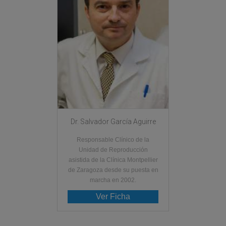
Dr. Salvador García Aguirre
Responsable Clínico de la
Unidad de Reproducción
asistida de la Clínica Montpellier
de Zaragoza desde su puesta en
marcha en 2002.
Ver Ficha