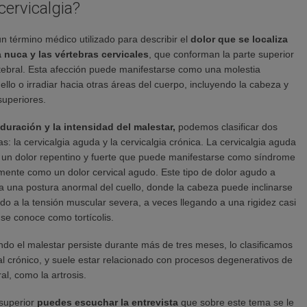
cervicalgia?
un término médico utilizado para describir el
dolor que se localiza
a nuca y las vértebras cervicales
, que conforman la parte superior
tebral. Esta afección puede manifestarse como una molestia
uello o irradiar hacia otras áreas del cuerpo, incluyendo la cabeza y
superiores.
duración y la intensidad del malestar,
podemos clasificar dos
as: la cervicalgia aguda y la cervicalgia crónica. La cervicalgia aguda
r un dolor repentino y fuerte que puede manifestarse como síndrome
emente como un dolor cervical agudo. Este tipo de dolor agudo a
una postura anormal del cuello, donde la cabeza puede inclinarse
do a la tensión muscular severa, a veces llegando a una rigidez casi
e se conoce como tortícolis.
ndo el malestar persiste durante más de tres meses, lo clasificamos
al crónico, y suele estar relacionado con procesos degenerativos de
al, como la artrosis.
 superior
puedes escuchar la entrevista
que sobre este tema se le