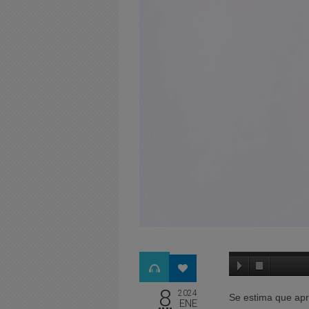
8
2024
Se estima que ap
ENE