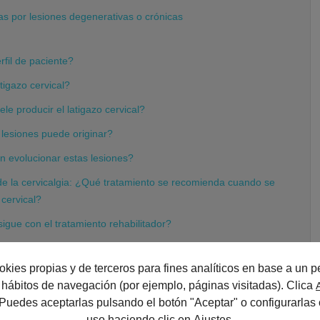
as por lesiones degenerativas o crónicas
rfil de paciente?
tigazo cervical?
e producir el latigazo cervical?
 lesiones puede originar?
 evolucionar estas lesiones?
de la cervicalgia: ¿Qué tratamiento se recomienda cuando se
cervical?
gue con el tratamiento rehabilitador?
iento se completa con alguna otra técnica?
okies propias y de terceros para fines analíticos en base a un pe
os en los que estas técnicas no funcionan?
us hábitos de navegación (por ejemplo, páginas visitadas). Clica
ste la rizolisis?
 Puedes aceptarlas pulsando el botón "Aceptar" o configurarlas 
uso haciendo clic en
Ajustes
.