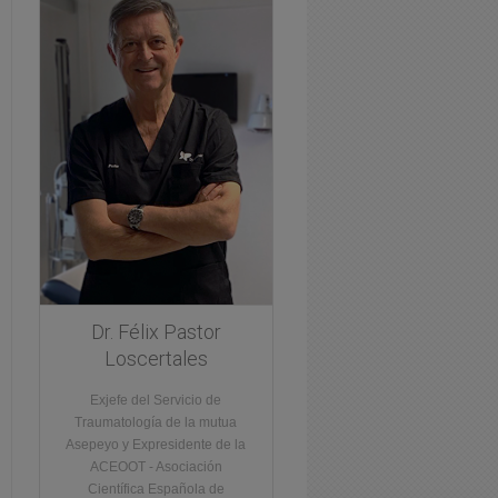
Dr. Félix Pastor
Loscertales
Exjefe del Servicio de
Traumatología de la mutua
Asepeyo y Expresidente de la
ACEOOT - Asociación
Científica Española de