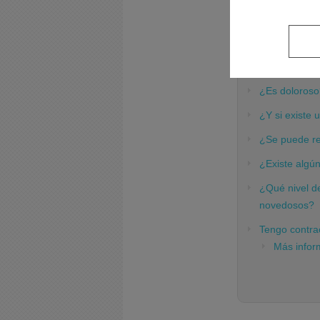
¿Cómo se apl
¿Si el dolor 
¿Cómo se real
cervicalgia?
¿Es doloroso
¿Y si existe 
¿Se puede re
¿Existe algún
¿Qué nivel d
novedosos?
Tengo contrac
Más infor