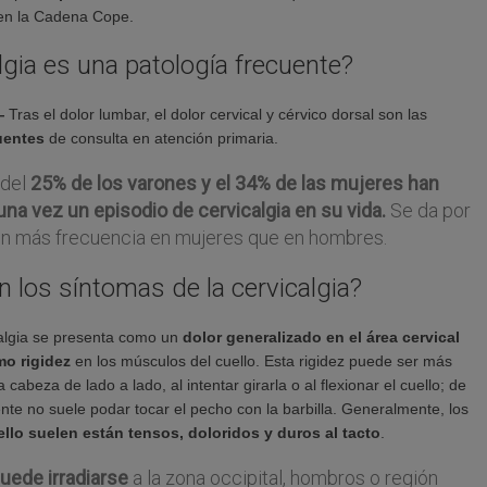
r en la Cadena Cope.
lgia es una patología frecuente?
.—
Tras el dolor lumbar, el dolor cervical y cérvico dorsal son las
uentes
de consulta en atención primaria.
 del
25% de los varones y el 34% de las mujeres han
una vez un episodio de cervicalgia en su vida.
Se da por
on más frecuencia en mujeres que en hombres.
 los síntomas de la cervicalgia?
algia se presenta como un
dolor generalizado en el área cervical
omo rigidez
en los músculos del cuello. Esta rigidez puede ser más
 cabeza de lado a lado, al intentar girarla o al flexionar el cuello; de
te no suele podar tocar el pecho con la barbilla. Generalmente, los
llo suelen están tensos, doloridos y duros al tacto
.
uede irradiarse
a la zona occipital, hombros o región