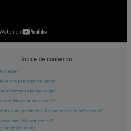
Índice de contenido
rvicalgia?
ia es una patología frecuente?
os síntomas de la cervicalgia?
olo sufrirá dolor en el cuello?
vical es una patología o el síntoma de otra enfermedad?
as causas del dolor cervical?
as por lesión aguda