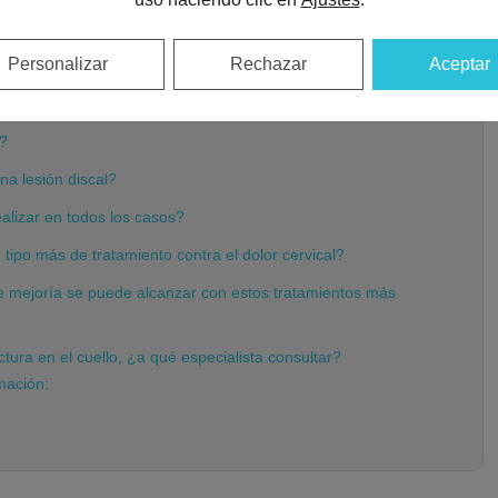
ica la radiofrecuencia?
cervical persiste, hay algo más?
Personalizar
Rechazar
Aceptar
izan las infiltraciones de ozono en el tratamiento de la
?
una lesión discal?
alizar en todos los casos?
 tipo más de tratamiento contra el dolor cervical?
e mejoría se puede alcanzar con estos tratamientos más
tura en el cuello, ¿a qué especialista consultar?
mación: