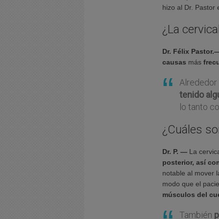
hizo al Dr. Pasto
¿La cervica
Dr. Félix Pastor
causas
más
frec
Alrededor
tenido alg
lo tanto c
¿Cuáles son
Dr. P. —
La cervic
posterior, así c
notable al mover la
modo que el pacien
músculos del cue
También
p