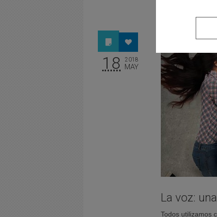
18
2018
MAY
La voz: un
Todos utilizamos 