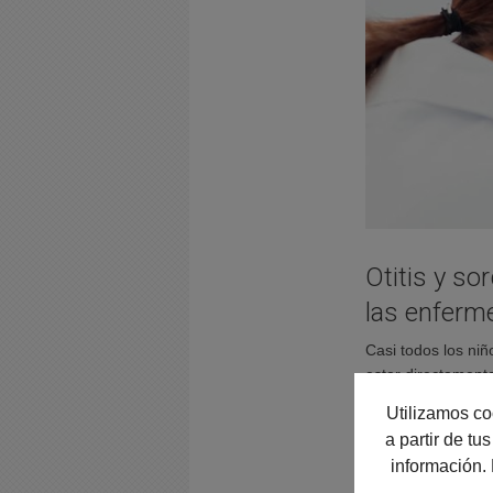
Otitis y so
las enferm
Casi todos los niñ
estar directamente
también conocidas
Utilizamos co
más pequeños. Las
a partir de t
de invierno, pue
información.
Leer más