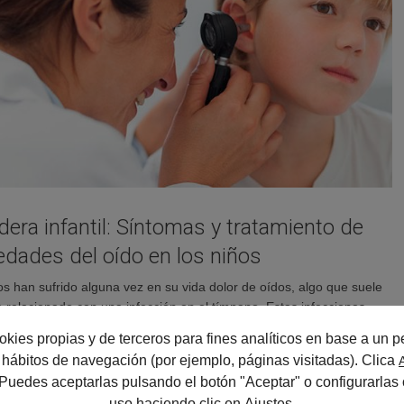
rdera infantil: Síntomas y tratamiento de
edades del oído en los niños
os han sufrido alguna vez en su vida dolor de oídos, algo que suele
 relacionado con una infección en el tímpano. Estas infecciones,
 como otitis, son una de las enfermedades más comunes entre los
okies propias y de terceros para fines analíticos en base a un pe
 otitis, aunque suelen aparecer principalmente durante los meses
us hábitos de navegación (por ejemplo, páginas visitadas). Clica
den…
 Puedes aceptarlas pulsando el botón "Aceptar" o configurarlas 
uso haciendo clic en
Ajustes
.