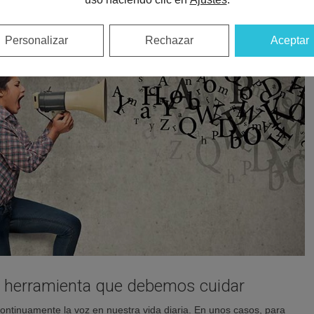
Personalizar
Rechazar
Aceptar
a herramienta que debemos cuidar
continuamente la voz en nuestra vida diaria. En unos casos, para