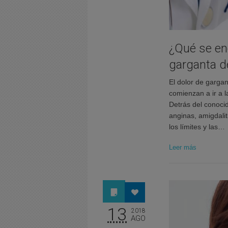
¿Qué se en
garganta d
El dolor de garga
comienzan a ir a l
Detrás del conoci
anginas, amigdalit
los límites y las…
Leer más
13
2018
AGO