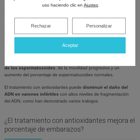
la infertilidad?
uso haciendo clic en
Ajustes
.
La administración de antioxidantes por vía oral puede jugar un
Rechazar
Personalizar
papel importante
protegiendo al espermatozoide del estrés
oxidativo
y mejorando la movilidad y la calidad de los
espermatozoides.
Aceptar
En un estudio realizado en España tras este tratamiento con
antioxidantes se observó una
mejoría significativa del número
de los espermatozoides
, de la movilidad progresiva y un
aumento del porcentaje de espermatozoides normales.
El tratamiento con antioxidantes puede
disminuir el daño del
ADN en varones infértiles
con altos niveles de fragmentación
del ADN, como han demostrado varios trabajos.
¿El tratamiento con antioxidantes mejora el
porcentaje de embarazos?