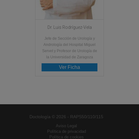
Dr. Luis Rodríguez-Vela
Jefe de Sección de Urología y
Andrología del Hospital Miguel
Servet y Profesor de Urología de
la Universidad de Zaragoza
Ver Ficha
Doctología © 2026 - RAPS50/110/115
Aviso Legal
Política de privacidad
Política de cookies