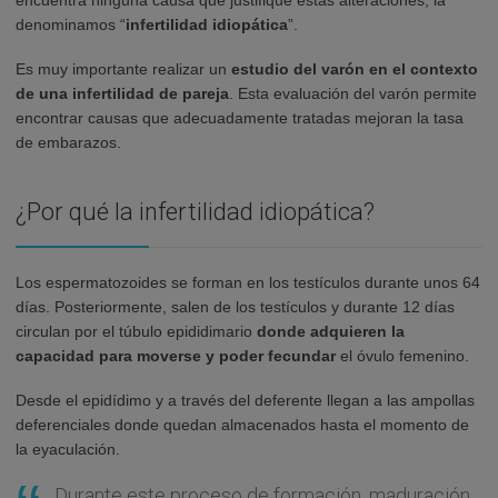
encuentra ninguna causa que justifique estas alteraciones, la
denominamos “
infertilidad idiopática
”.
Es muy importante realizar un
estudio del varón en el contexto
de una infertilidad de pareja
. Esta evaluación del varón permite
encontrar causas que adecuadamente tratadas mejoran la tasa
de embarazos.
¿Por qué la infertilidad idiopática?
Los espermatozoides se forman en los testículos durante unos 64
días. Posteriormente, salen de los testículos y durante 12 días
circulan por el túbulo epididimario
donde adquieren la
capacidad para moverse y poder fecundar
el óvulo femenino.
Desde el epidídimo y a través del deferente llegan a las ampollas
deferenciales donde quedan almacenados hasta el momento de
la eyaculación.
Durante este proceso de formación, maduración